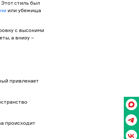
 Этот стиль был
ачи
или убежища
ровку с высокими
ты, а внизу –
рый привлекает
остранство
ва происходит