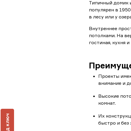
Типичный домик и
популярен в 1950
в лесу или у озера
Внутреннее прос
потолками. На ве
гостиная, кухня и
Преимуще
Проекты имею
внимание и д
Высокие пото
комнат.
Их конструкц
быстро и без