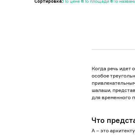
Сортировка:
По цене
По площади
По назва
Когда речь идет 
особое треугольн
привлекательным
шалаши, представ
для временного п
Что предст
А – это архитект