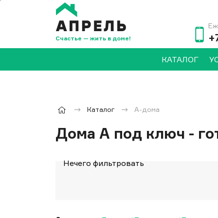
Еж
+
Счастье — жить в доме!
КАТАЛОГ
У
Каталог
А-дома
Дома А под ключ - г
Нечего фильтровать