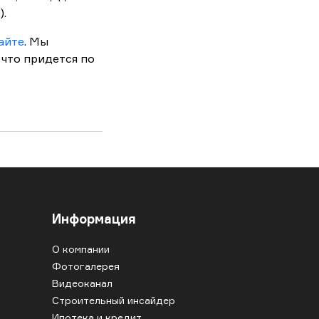
й
).
айте
. Мы
 что придется по
Информация
О компании
Фотогалерея
Видеоканал
Строительный инсайдер
Ипотека и кредит