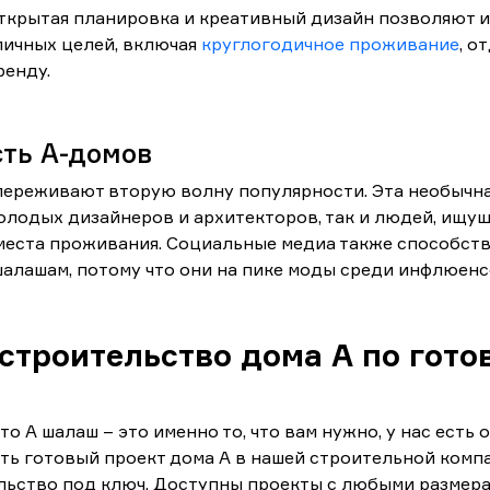
ткрытая планировка и креативный дизайн позволяют и
личных целей, включая
круглогодичное проживание
, о
ренду.
ть А-домов
переживают вторую волну популярности. Эта необычна
олодых дизайнеров и архитекторов, так и людей, ищущ
места проживания. Социальные медиа также способст
шалашам, потому что они на пике моды среди инфлюен
строительство дома А по гото
то A шалаш – это именно то, что вам нужно, у нас есть
ь готовый проект дома А в нашей строительной комп
ельство под ключ. Доступны проекты с любыми размер