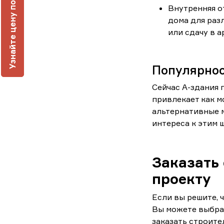
ч
Внутренняя о
дома для раз
или сдачу в а
У
з
н
а
й
т
е
ц
е
н
у
п
о
д
к
л
ю
Популярнос
Сейчас А-здания 
привлекает как м
альтернативные 
интереса к этим 
Заказать 
проекту
Если вы решите, ч
Вы можете выбрат
заказать строит