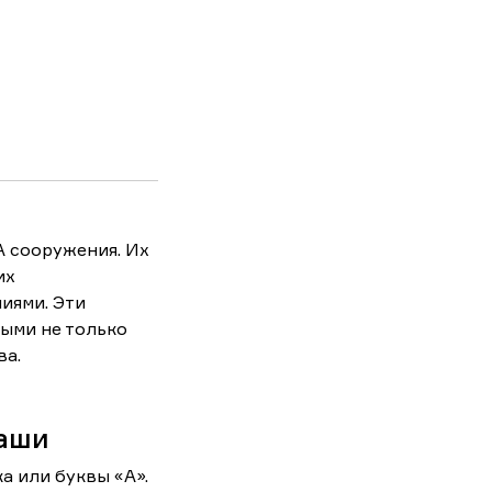
A сооружения. Их
их
иями. Эти
ыми не только
ва.
лаши
а или буквы «А».