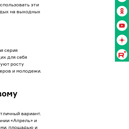
спользовать эти
тдых на выходных
я серия
их для себя
вуют росту
серов и молодежи.
вому
 отличный вариант.
ании «Апрель» и
ами, площадью и