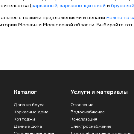
оительства (
каркасный
,
каркасно-щитовой
и
брусово
тальнее с нашими предложениями и ценами
можно на с
итории Москвы и Московской области. Выбирайте тот,
Каталог
Услуги и материалы
Дома из бруса
Отопление
Каркасные дома
Водоснабжение
Коттеджи
Канализация
Дачные дома
Электроснабжение
Современные дома
Достройка и реконструкция