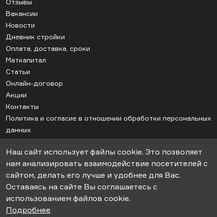
Отзывы
Вакансии
Новости
Дневник стройки
Оплата, доставка, сроки
Маткапитал
Статьи
Онлайн-договор
Акции
Контакты
Политика и согласие в отношении обработки персональных
данных
Соглашение об использовании cookie
Наш сайт использует файлы cookie. Это позволяет
Карта сайта
нам анализировать взаимодействие посетителей с
сайтом, делать его лучше и удобнее для Вас.
Оставаясь на сайте Вы соглашаетесь с
© 2018-2026гг. ООО «СК-Апрель». Строительство дачных домов под
использованием файлов cookie.
ключ.
Подробнее
Информация, представленная на сайте не является публичной