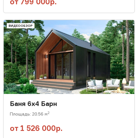
от
799 000р.
ВИДЕООБЗОР
Баня 6х4 Барн
2
Площадь: 20.56 м
от
1 526 000р.