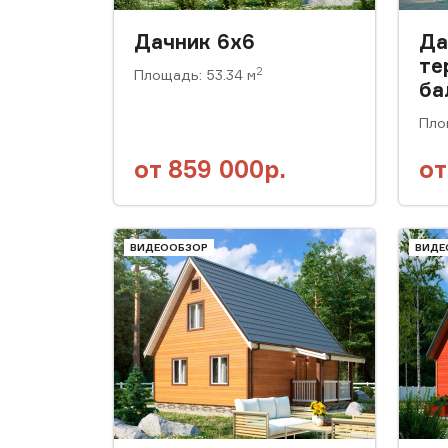
Дачник 6x6
Да
те
2
Площадь: 53.34 м
ба
Пло
от
859 000р.
о
ВИДЕООБЗОР
ВИДЕ