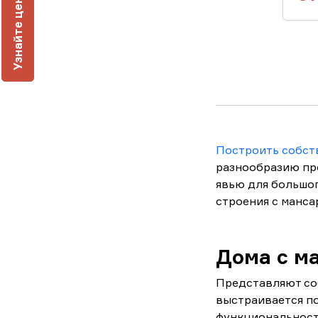
У
з
н
а
й
т
е
ц
е
н
у
п
о
д
к
л
ю
Построить собст
разнообразию пр
явью для большог
строения с манса
Дома с м
Представляют со
выстраивается по
функциональност