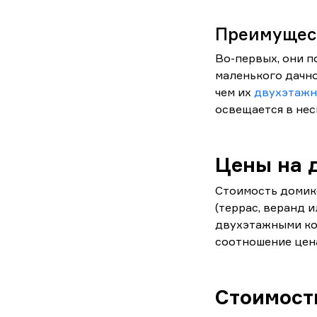
Преимущес
Во-первых, они п
маленького дачно
чем их
двухэтажн
освещается в нес
Цены на 
Стоимость домико
(террас, веранд и
двухэтажными ко
соотношение цена
Стоимост