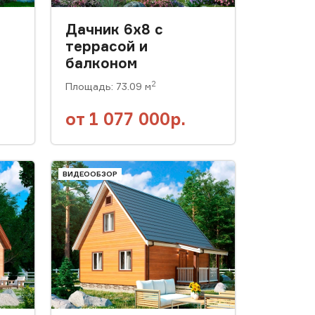
Дачник 6x8 с
террасой и
балконом
2
Площадь: 73.09 м
от
1 077 000р.
ВИДЕООБЗОР