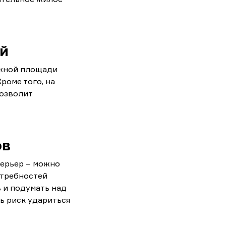
ой
ожной площади
 Кроме того, на
позволит
ов
терьер – можно
отребностей
 и подумать над
ь риск удариться