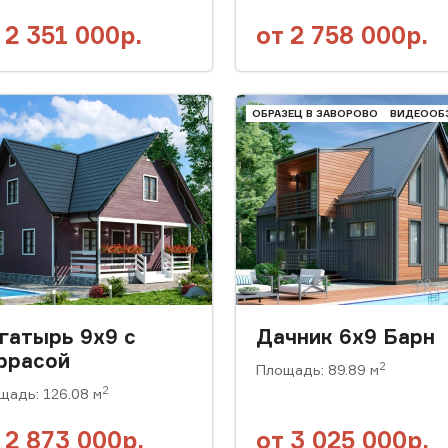
т
2 351 000р.
от
2 758 000р.
ОБРАЗЕЦ В ЗАВОРОВО
ВИДЕООБ
гатырь 9x9 с
Дачник 6х9 Барн
ррасой
2
Площадь: 89.89 м
2
щадь: 126.08 м
т
2 873 000р.
от
3 025 000р.