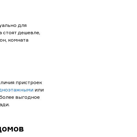
уально для
а стоят дешевле,
кон, комната
аличия пристроек
дноэтажными
или
 более выгодное
ади.
домов