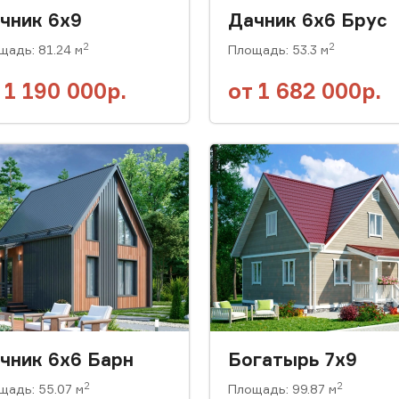
чник 6x9
Дачник 6х6 Брус
2
2
щадь: 81.24 м
Площадь: 53.3 м
т
1 190 000р.
от
1 682 000р.
чник 6х6 Барн
Богатырь 7x9
2
2
щадь: 55.07 м
Площадь: 99.87 м