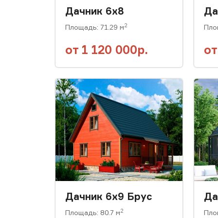
Дачник 6x8
Да
2
Площадь: 71.29 м
Пло
от
1 120 000р.
о
Дачник 6х9 Брус
Да
2
Площадь: 80.7 м
Пло