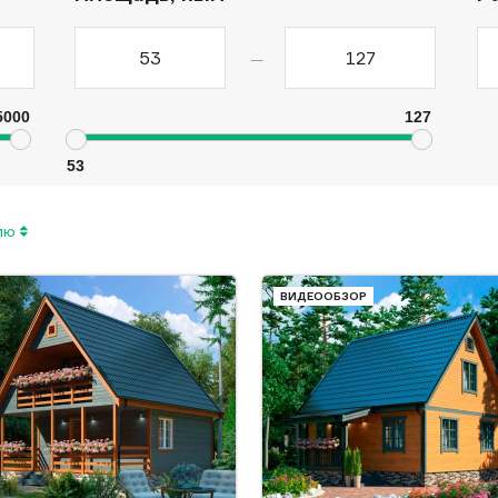
—
5000
127
53
нию
ВИДЕООБЗОР