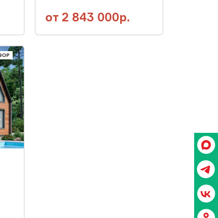
от
2 843 000р.
ЗОР