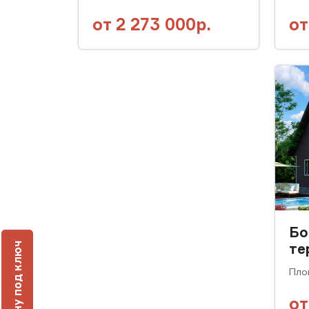
от
2 273 000р.
о
Бо
те
ч
Пло
о