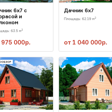
чник 6х7 с
Дачник 6x7
ррасой и
2
Площадь: 62.19 м
лконом
2
щадь: 63.5 м
т
975 000р.
от
1 040 000р.
ООБЗОР