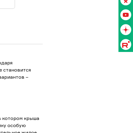
одаря
е становится
вариантов –
в котором крыша
ику особую
ительное жилое