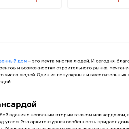
венный дом
– это мечта многих людей. И сегодня, благ
оектов и возможностям строительного рынка, мечтани
о числа людей. Один из популярных и вместительных 
рдой.
ансардой
бой здания с неполным вторым этажом или чердаком, 
д углом. Эта архитектурная особенность придает дом
ь. Мансардные этажи часто используются как дополн