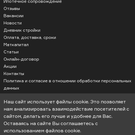
Ипотечное сопровождение
Отзывы
Вакансии
Новости
Дневник стройки
Оплата, доставка, сроки
Маткапитал
Статьи
Онлайн-договор
Акции
Контакты
Политика и согласие в отношении обработки персональных
данных
Соглашение об использовании cookie
Наш сайт использует файлы cookie. Это позволяет
Карта сайта
нам анализировать взаимодействие посетителей с
сайтом, делать его лучше и удобнее для Вас.
Оставаясь на сайте Вы соглашаетесь с
© 2018-2026гг. ООО «СК-Апрель». Строительство дачных домов под
использованием файлов cookie.
ключ.