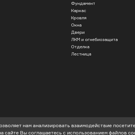
Фундамент
Каркас
Кровля
Окна
Двери
ЛКМ и огнебиозащита
Отделка
Лестница
позволяет нам анализировать взаимодействие посетите
на сайте Вы соглашаетесь с использованием файлов coo
ных домов под ключ.
Информация, пре