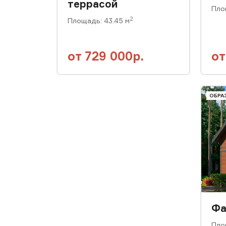
террасой
Пло
2
Площадь: 43.45 м
от
729 000р.
о
ОБРА
Фа
Пло