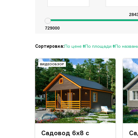
284
729000
Сортировка:
По цене
По площади
По назва
ВИДЕООБЗОР
Садовод 6x8 с
Са