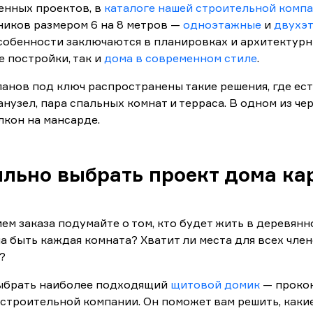
енных проектов, в
каталоге нашей строительной комп
ников размером 6 на 8 метров —
одноэтажные
и
двухэ
обенности заключаются в планировках и архитектурны
 постройки, так и
дома в современном стиле
.
анов под ключ распространены такие решения, где ес
санузел, пара спальных комнат и терраса. В одном из ч
лкон на мансарде.
ильно выбрать проект дома ка
м заказа подумайте о том, кто будет жить в деревянн
быть каждая комната? Хватит ли места для всех член
я?
ыбрать наиболее подходящий
щитовой домик
— проко
строительной компании. Он поможет вам решить, каки