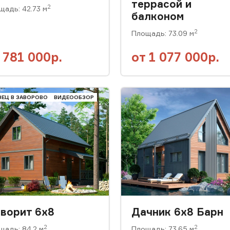
террасой и
2
щадь: 42.73 м
балконом
2
Площадь: 73.09 м
т
781 000р.
от
1 077 000р.
ЗЕЦ В ЗАВОРОВО
ВИДЕООБЗОР
ворит 6х8
Дачник 6х8 Барн
2
2
щадь: 84.2 м
Площадь: 73.65 м