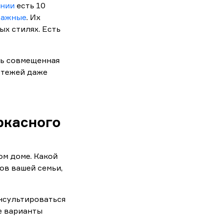
ании
есть 10
тажные
. Их
х стилях. Есть
ть совмещенная
ертежей даже
ркасного
ом доме. Какой
ов вашей семьи,
нсультироваться
е варианты