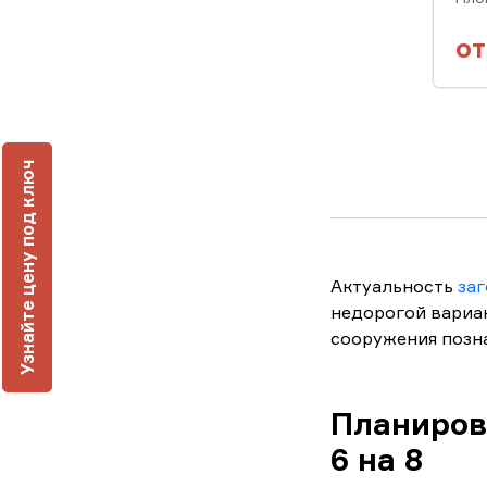
о
ч
Актуальность
за
У
з
н
а
й
т
е
ц
е
н
у
п
о
д
к
л
ю
недорогой вариа
сооружения позна
Планиров
6 на 8