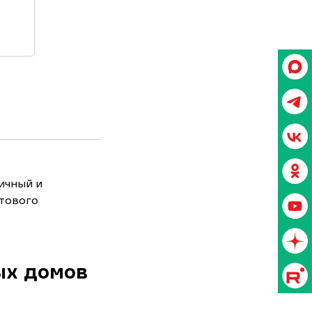
ичный и
итового
ых домов