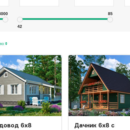
3000
85
42
нию
довод 6х8
Дачник 6x8 с