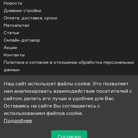
Новости
Дневник стройки
Оплата, доставка, сроки
Маткапитал
Статьи
Онлайн-договор
Акции
Контакты
Политика и согласие в отношении обработки персональных
данных
Соглашение об использовании cookie
Наш сайт использует файлы cookie. Это позволяет
Карта сайта
нам анализировать взаимодействие посетителей с
сайтом, делать его лучше и удобнее для Вас.
Оставаясь на сайте Вы соглашаетесь с
© 2018-2026гг. ООО «СК-Апрель». Строительство дачных домов под
использованием файлов cookie.
ключ.
Подробнее
Информация, представленная на сайте не является публичной
офертой.
Согласен