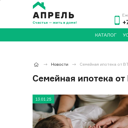
Еж
+
Счастье — жить в доме!
КАТАЛОГ
У
Новости
Семейная ипотека от В
Семейная ипотека от
13.01.25