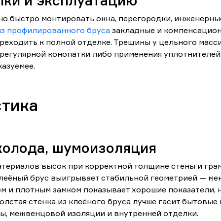
лки и эксплуатацию
но быстро монтировать окна, перегородки, инженерны
из профилированного бруса
закладные и компенсацион
реходить к полной отделке. Трещины у цельного масси
 регулярной конопатки либо применения уплотнителей.
азуемее.
стика
холода, шумоизоляция
ериалов высок при корректной толщине стены и грам
клеёный брус выигрывает стабильной геометрией — ме
 и плотным замком показывает хорошие показатели, н
олстая стенка из клеёного бруса лучше гасит бытовые
ны, межвенцовой изоляции и внутренней отделки.