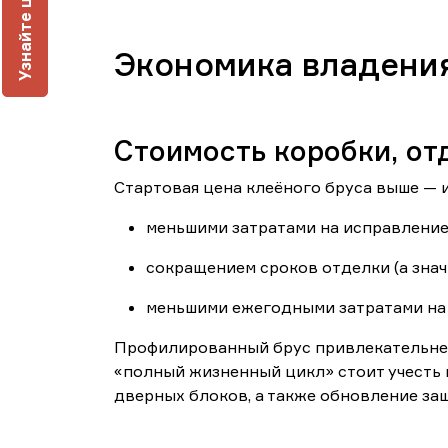
У
з
н
а
й
т
е
ц
е
н
у
п
о
д
к
л
ю
Экономика владени
Стоимость коробки, от
Стартовая цена клеёного бруса выше — и
меньшими затратами на исправление
сокращением сроков отделки (а знач
меньшими ежегодными затратами на 
Профилированный брус привлекательнее 
«полный жизненный цикл» стоит учесть 
дверных блоков, а также обновление за