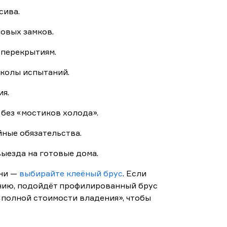
сива.
ловых замков.
 перекрытиям.
околы испытаний.
ия.
 без «мостиков холода».
йные обязательства.
ыезда на готовые дома.
зни —
выбирайте клеёный брус
. Если
анию, подойдёт профилированный брус
«полной стоимости владения», чтобы