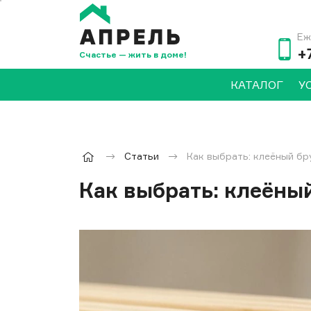
Еж
+
Счастье — жить в доме!
КАТАЛОГ
У
Статьи
Как выбрать: клеёный б
Как выбрать: клеёны