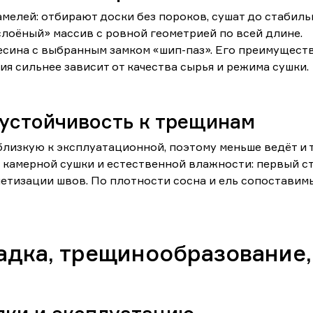
амелей: отбирают доски без пороков, сушат до стабил
слоёный» массив с ровной геометрией по всей длине.
сина с выбранным замком «шип-паз». Его преимуществ
ия сильнее зависит от качества сырья и режима сушки.
 устойчивость к трещинам
лизкую к эксплуатационной, поэтому меньше ведёт и т
камерной сушки и естественной влажности: первый ст
етизации швов. По плотности сосна и ель сопоставимы
адка, трещинообразование,