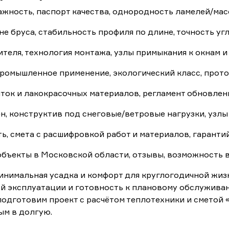
ность, паспорт качества, однородность ламелей/мас
е бруса, стабильность профиля по длине, точность уг
теля, технология монтажа, узлы примыкания к окнам и
ромышленное применение, экологический класс, прот
ток и лакокрасочных материалов, регламент обновлен
н, конструктив под снеговые/ветровые нагрузки, узлы
ть, смета с расшифровкой работ и материалов, гаранти
бъекты в Московской области, отзывы, возможность в
инимальная усадка и комфорт для круглогодичной жи
ной эксплуатации и готовность к плановому обслужив
подготовим проект с расчётом теплотехники и сметой 
ым в долгую.