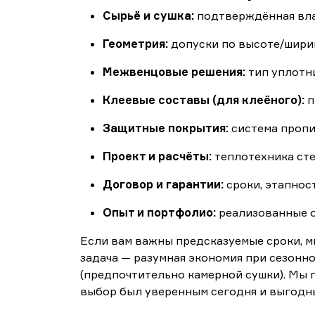
Сырьё и сушка:
подтверждённая влаж
Геометрия:
допуски по высоте/ширин
Межвенцовые решения:
тип уплотни
Клеевые составы (для клеёного):
п
Защитные покрытия:
система пропи
Проект и расчёты:
теплотехника сте
Договор и гарантии:
сроки, этапнос
Опыт и портфолио:
реализованные о
Если вам важны предсказуемые сроки, м
задача — разумная экономия при сезон
(предпочтительно камерной сушки). Мы 
выбор был уверенным сегодня и выгодн