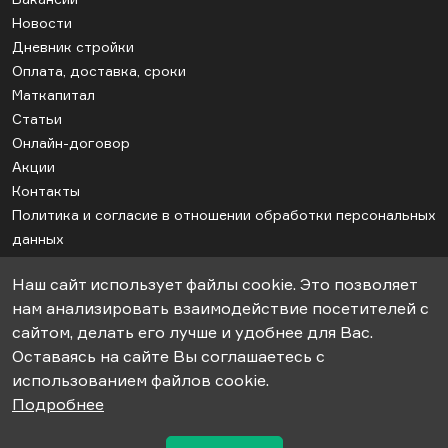
Новости
Дневник стройки
Оплата, доставка, сроки
Маткапитал
Статьи
Онлайн-договор
Акции
Контакты
Политика и согласие в отношении обработки персональных
данных
Соглашение об использовании cookie
Наш сайт использует файлы cookie. Это позволяет
Карта сайта
нам анализировать взаимодействие посетителей с
сайтом, делать его лучше и удобнее для Вас.
Оставаясь на сайте Вы соглашаетесь с
© 2018-2026гг. ООО «СК-Апрель». Строительство дачных домов под
использованием файлов cookie.
ключ.
Подробнее
Информация, представленная на сайте не является публичной
офертой.