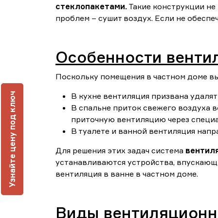
стеклопакетами.
Такие конструкции не 
проблем – сушит воздух. Если не обеспеч
Особенности венти
Поскольку помещения в частном доме в
ч
В кухне вентиляция призвана удаля
В спальне приток свежего воздуха в
приточную вентиляцию через специ
В туалете и ванной вентиляция напр
Для решения этих задач система
вентиля
У
з
н
а
й
т
е
ц
е
н
у
п
о
д
к
л
ю
устанавливаются устройства, впускающие
вентиляция в ванне в частном доме.
Виды вентиляционн