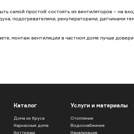
ть самой простой: состоять из вентиляторов – на вх
духа, подогревателями, рекуператорами, датчиками те
раете, монтаж вентиляции в частном доме лучше довер
Каталог
Услуги и материалы
Дома из бруса
Отопление
Каркасные дома
Водоснабжение
Коттеджи
Канализация