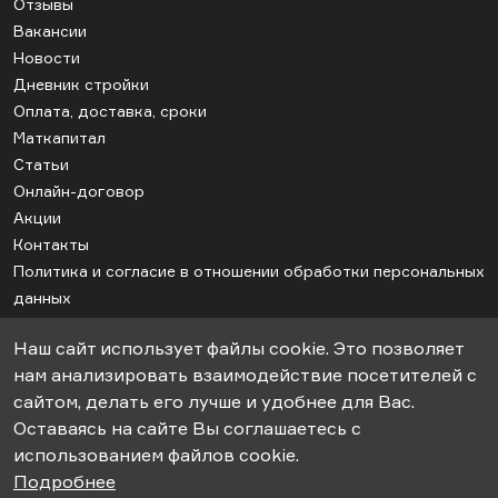
Отзывы
Вакансии
Новости
Дневник стройки
Оплата, доставка, сроки
Маткапитал
Статьи
Онлайн-договор
Акции
Контакты
Политика и согласие в отношении обработки персональных
данных
Соглашение об использовании cookie
Наш сайт использует файлы cookie. Это позволяет
Карта сайта
нам анализировать взаимодействие посетителей с
сайтом, делать его лучше и удобнее для Вас.
Оставаясь на сайте Вы соглашаетесь с
© 2018-2026гг. ООО «СК-Апрель». Строительство дачных домов под
использованием файлов cookie.
ключ.
Подробнее
Информация, представленная на сайте не является публичной