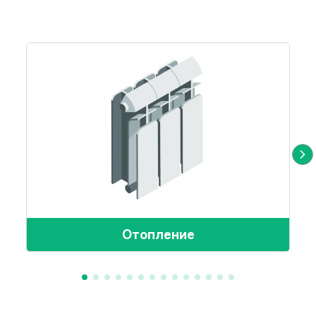
стеклопакет).
Двери
Деревянная наборная
Входные ступени
ПМК на высоту фундамента
400 мм, из трех ступеней
Оборудование
Бак для воды 200 л,
комплект фурнитуры.
Отопление