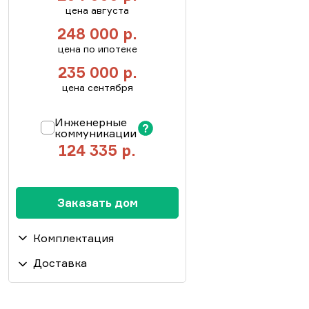
цена августа
248 000
р.
цена по ипотеке
235 000
р.
цена сентября
Инженерные
коммуникации
124 335
р.
Пакет инженерные
Заказать дом
коммуникации. Подведение
труб горячей и холодной
Комплектация
воды, водонагреватель.
Прокладка
Доставка
Доставка свыше 100 км от
канализационных труб,
Фундамент дома
производственной базы
устройство канализации
Опорные столбы из