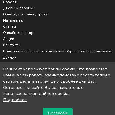
Новости
Дневник стройки
Оплата, доставка, сроки
Маткапитал
Статьи
Онлайн-договор
Акции
Контакты
Политика и согласие в отношении обработки персональных
данных
Соглашение об использовании cookie
Наш сайт использует файлы cookie. Это позволяет
Карта сайта
нам анализировать взаимодействие посетителей с
сайтом, делать его лучше и удобнее для Вас.
Оставаясь на сайте Вы соглашаетесь с
© 2018-2026гг. ООО «СК-Апрель». Строительство дачных домов под
использованием файлов cookie.
ключ.
Подробнее
Информация, представленная на сайте не является публичной
офертой.
Согласен