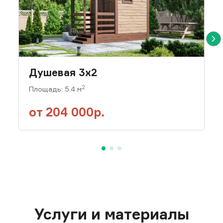
Перекрытие
Щитовые, отделаны ОСП-9,
Перегородки
нет
Душевая 3х2
2
Площадь: 5.4 м
Кровля
Профилированный лист
от
204 000р.
(цвет коричневый).
Крепление кровельными
саморезами. по обрешетке
П/м, гидро-ветрозащитная
мембрана Тераспан АМ (или
аналог).
Окна
Услуги и материалы
ПВХ (однокамерный