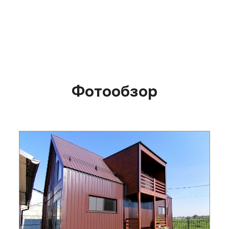
изоляционная мембрана
Тераспан А (или анал
Тераспан А (или аналог);
черновой пол толщ
черновой пол толщиной
10мм. Балки пола и 
10мм.
пол обработаны
огнебиозащитой.
Утепление пола 1-го этажа
Фотообзор
Утепление пола 1-
Утепление пола 1 этажа 100
мм минеральной ватой.
Утепление пола 1 эт
мм минеральной ват
Настил пола 1-го этажа
Настил пола 1-го э
ОСП 22мм.
ОСП 22мм.
Стены
Стены
Толщина стен min 172 мм
max 201 мм. Высота потолка
Толщина стен min 1
2.33 м. (от балок пола до
max 201 мм. Высота