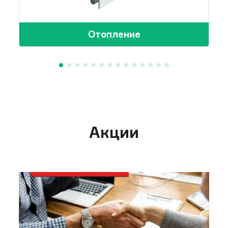
(цвет коричневый, з
Окна
красный). Креплени
Окна ПВХ однокамерный
кровельными саморе
Отопление
стеклопакет.
Окна
Двери дома
Окна ПВХ однокаме
Дверь строительная ПГ.
стеклопакет.
Лестница
Двери дома
Акции
Деревянная одномаршевая
Дверь строительная
наборная.
Лестница
Клееная с резными
балясинами.