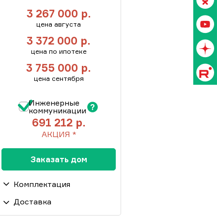
3 267 000
р.
цена августа
3 372 000
р.
цена по ипотеке
3 755 000
р.
цена сентября
Инженерные
коммуникации
691 212
р.
АКЦИЯ *
Пакет инженерные
Заказать дом
коммуникации: отопление от
электрокотла, горячее и
Комплектация
холодное водоснабжение
(монтаж внутри дома),
Доставка
Доставка свыше 100 км от
канализация Септик,
Фундамент дома