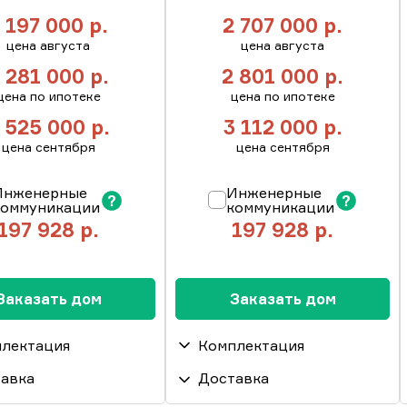
 197 000
р.
2 707 000
р.
цена августа
цена августа
 281 000
р.
2 801 000
р.
цена по ипотеке
цена по ипотеке
 525 000
р.
3 112 000
р.
цена сентября
цена сентября
Инженерные
Инженерные
коммуникации
коммуникации
197 928
р.
197 928
р.
инженерные
Пакет инженерные
Заказать дом
Заказать дом
икации. Подведение
коммуникации. Подведение
рячей и холодной
труб горячей и холодной
лектация
Комплектация
одонагреватель.
воды, водонагреватель.
дка
Прокладка
авка
Доставка
а свыше 100 км от
Доставка свыше 100 км от
ационных труб,
ент дома
канализационных труб,
Фундамент дома