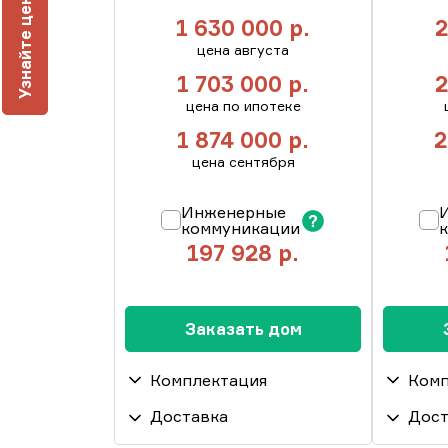
1 630 000
р.
2
У
з
н
а
й
т
е
ц
е
н
у
п
о
д
к
л
ю
цена августа
1 703 000
р.
2
цена по ипотеке
1 874 000
р.
2
цена сентября
Инженерные
коммуникации
197 928
р.
Пакет инженерные
Пакет 
Заказать дом
коммуникации. Подведение
коммун
труб горячей и холодной
труб го
Комплектация
Комп
воды, водонагреватель.
воды, в
Прокладка
Прокла
Доставка
Дост
Доставка свыше 100 км от
Доставк
канализационных труб,
Фундамент дома
канализ
Фундам