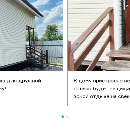
чернового пола в 2 слоя.
 конструкции: 229
тил пола ОСП-22 мм;
Конструкция пола 1-го
этажа
оляционная
а; клееный Т-
Толщина конструкции:
 73х207 мм
229мм. Настил пола ОСП-22
ой конструкции;
мм; пароизоляционная
льный утеплитель
мембрана; клееный Т-
 ветро-изоляционная
профиль 73х207 мм
а; черновой пол
усиленной конструкции;
й 10мм. Балки пола
минеральный утеплитель
жа для дружной
К дому пристроено не
вой пол обработаны
200мм; ветро-изоляционная
му!
только будет защищат
озащитой.
мембрана; черновой пол
толщиной 10мм. Балки пола
зоной отдыха на свеж
и черновой пол обработаны
ние пола 1-го этажа
огнебиозащитой.
 минеральный
тель
Утепление пола 1-го этажа