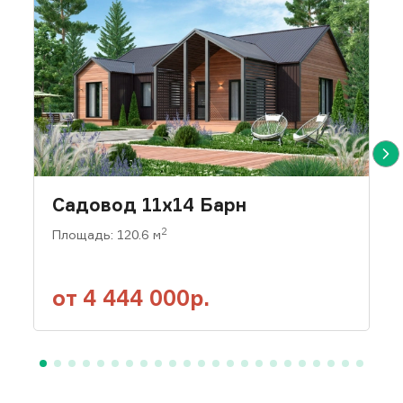
мм, ПМС, пароизоляционная
минеральный утепл
мембрана, обшивка ОСП-9
100 мм, гидро-
мм.
ветроизоляционная
мембрана, наружная
Перегородки
обшивка 12,5 мм
Толщина перегородок 93 мм.
Обшивка ОСП-9 мм, ПМС,
Перекрытие 1-го э
обшивка ОСП-9 мм.
Толщина конструкци
мм, обшивка 12,5 мм,
Садовод 11x14 Барн
Кровля
пароизоляционная
2
Площадь: 120.6 м
мембрана, ПМС,
Оцинкованный
минеральный утепл
профилированный лист с
100 мм
устройством гидроизоляции
от
4 444 000р.
подкровельного
пространства. Крепление
Перегородки
кровельными саморезами.
Толщина перегород
мм. Обшивка 12,5 мм