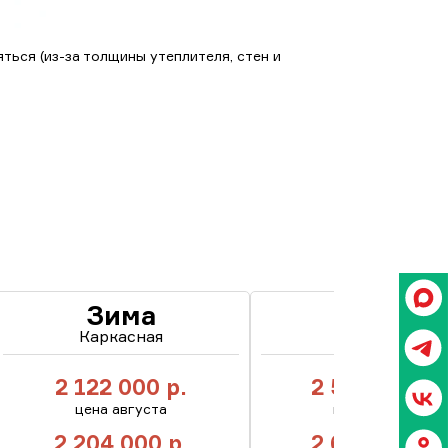
ться (из-за толщины утеплителя, стен и
Зима
ПМЖ
Каркасная
Каркасная
2 122 000
р.
2 594 000
р.
цена августа
цена августа
2 204 000
р.
2 686 000
р.