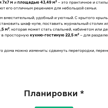
2
 7х7
м
и
площадью 43,49 м
– это практичное и стиль
ют его отличным решением для небольшой семьи.
м вместительный, удобный и уютный. С крытого крыль
становить шкаф-купе, поставить журнальный столик и
2
,5 м
, которая может стать спальней, кабинетом или д
2
т в просторную
кухню-гостиную 22,5 м
– для разделе
 дома можно изменить: сдвинуть перегородки, перене
Планировки *