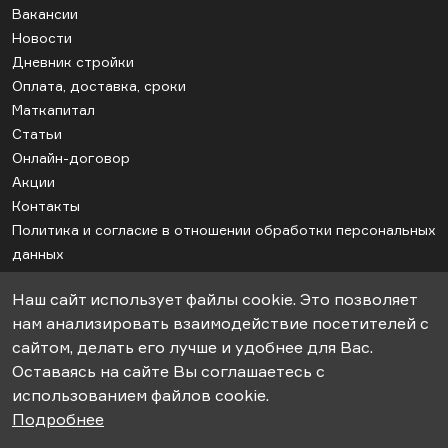
Вакансии
Новости
Дневник стройки
Оплата, доставка, сроки
Маткапитал
Статьи
Онлайн-договор
Акции
Контакты
Политика и согласие в отношении обработки персональных
данных
Соглашение об использовании cookie
Наш сайт использует файлы cookie. Это позволяет
Карта сайта
нам анализировать взаимодействие посетителей с
сайтом, делать его лучше и удобнее для Вас.
Оставаясь на сайте Вы соглашаетесь с
© 2018-2026гг. ООО «СК-Апрель». Строительство дачных домов под
использованием файлов cookie.
ключ.
Подробнее
Информация, представленная на сайте не является публичной